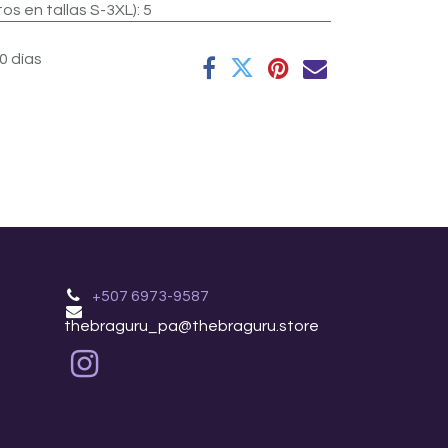
 en tallas S-3XL)
:
5
0 días
+507 6973-9587
thebraguru_pa@thebraguru.store