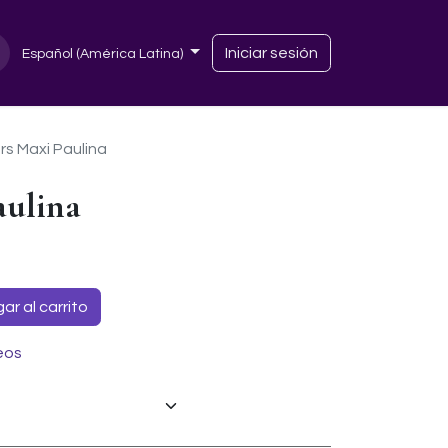
Iniciar sesión
Español (América Latina)
rs Maxi Paulina
aulina
r al carrito
eos