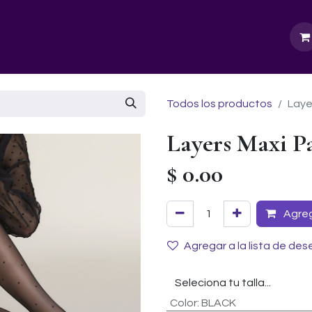
GURU SCHOOL
NUESTRA EMPRESA
EVENTOS
Todos los productos
Laye
Layers Maxi P
$
0.00
Agrega
Agregar a la lista de des
Color
:
BLACK