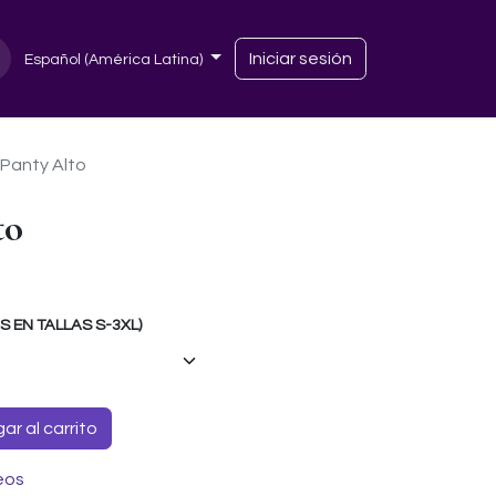
Iniciar sesión
Español (América Latina)
 Panty Alto
to
EN TALLAS S-3XL)
r al carrito
eos