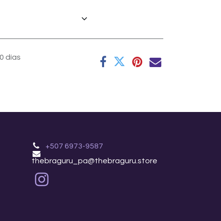
0 días
+507 6973-9587
thebraguru_pa@thebraguru.store