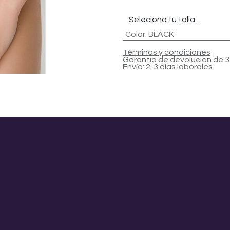
Color
:
BLACK
Términos y condiciones
Garantía de devolución de 3
Envío: 2-3 días laborales