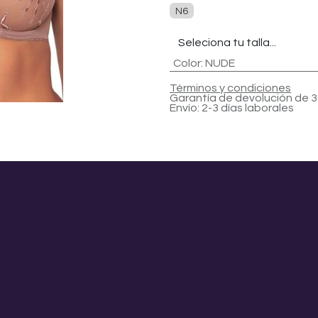
N6
Color
:
NUDE
Términos y condiciones
Garantía de devolución de 3
Envío: 2-3 días laborales