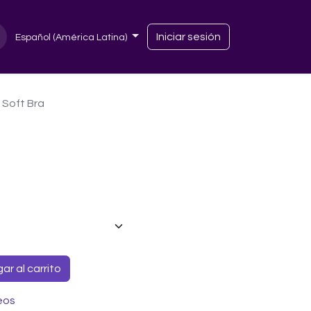
Iniciar sesión
Español (América Latina)
 Soft Bra
r al carrito
eos