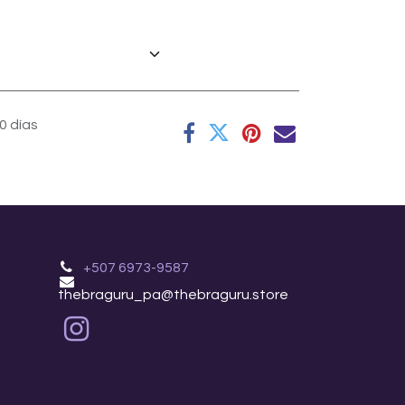
0 días
+507 6973-9587
thebraguru_pa@thebraguru.store