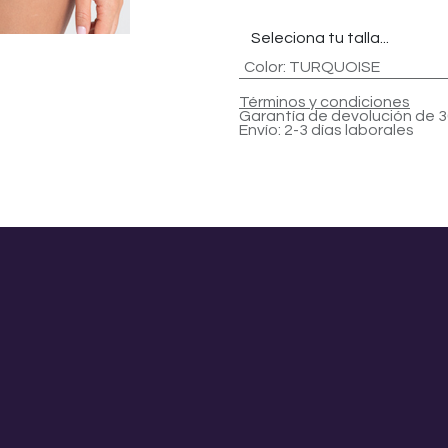
Color
:
TURQUOISE
Términos y condiciones
Garantía de devolución de 3
Envío: 2-3 días laborales