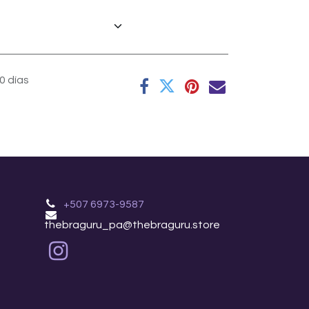
0 días
+507 6973-9587
thebraguru_pa@thebraguru.store