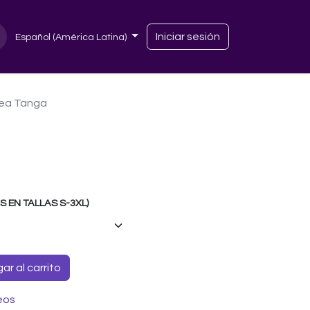
Iniciar sesión
Español (América Latina)
ea Tanga
EN TALLAS S-3XL)
r al carrito
eos