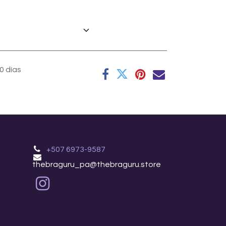
0 días
+507 6973-9587
thebraguru_pa@thebraguru.store