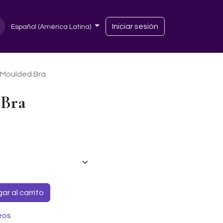
Iniciar sesión
Español (América Latina)
s Moulded Bra
 Bra
r al carrito
eos