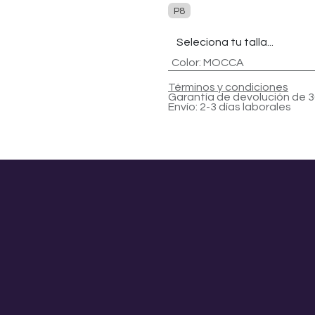
P8
Color
:
MOCCA
Términos y condiciones
Garantía de devolución de 3
Envío: 2-3 días laborales