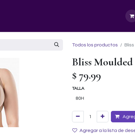
GURU SCHOOL
NUESTRA EMPRESA
EVENTOS
Todos los productos
Blis
Bliss Moulded
$
79.99
TALLA
Agrega
Agregar a la lista de des