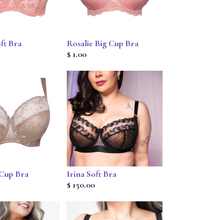
ft Bra
Rosalie Big Cup Bra
$
1.00
 Cup Bra
Irina Soft Bra
$
150.00