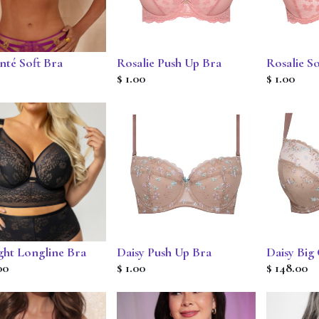
nté Soft Bra
Rosalie Push Up Bra
Rosalie So
$
1.00
$
1.00
ght Longline Bra
Daisy Push Up Bra
Daisy Big
00
$
1.00
$
148.00