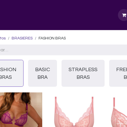
GURU SCHOOL
NUESTRA EMPRESA
EVENTOS
tos
BRASIERES
FASHION BRAS
ASHION
BASIC
STRAPLESS
FRE
BRAS
BRA
BRAS
B