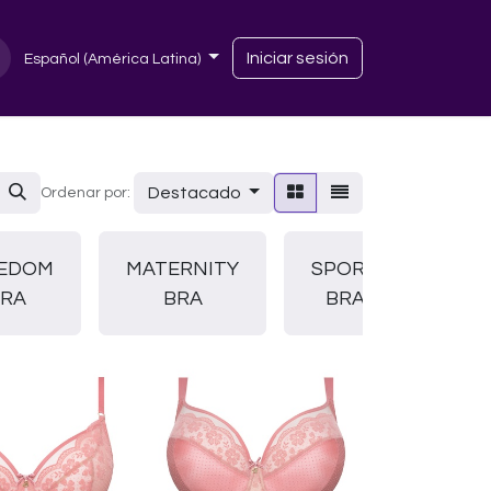
Iniciar sesión
Español (América Latina)
Destacado
Ordenar por:
PUS
EDOM
MATERNITY
SPORT
UP
RA
BRA
BRA
BR