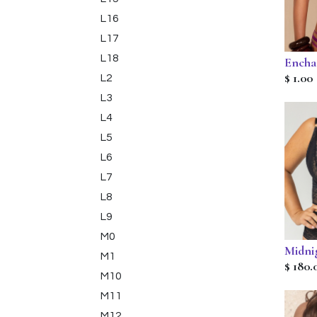
L16
L17
L18
Encha
$
1.00
L2
L3
L4
L5
L6
L7
L8
L9
M0
Midni
M1
$
180.
M10
M11
M12