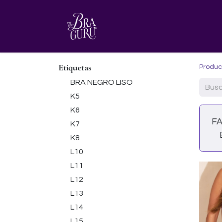
HOME
AGENDA TU CITA
Etiquetas
Produc
BRA NEGRO LISO
K5
K6
F
K7
K8
L10
L11
L12
L13
L14
L15