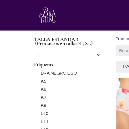
HOME
AGENDA TU CITA
TALLA ESTÁNDAR
Produc
(Productos en tallas S-3XL)
Etiquetas
P
BRA NEGRO LISO
K5
K6
K7
K8
L10
L11