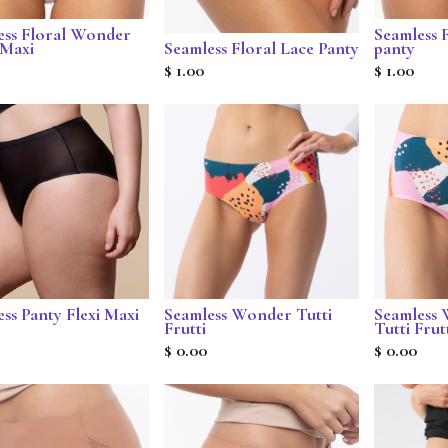
ess Floral Wonder
Seamless 
 Maxi
Seamless Floral Lace Panty
panty
$
1.00
$
1.00
ss Panty Flexi Maxi
Seamless Wonder Tutti
Seamless
Frutti
Tutti Frut
$
0.00
$
0.00