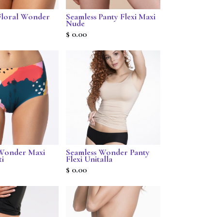
Floral Wonder
Seamless Panty Flexi Maxi
Nude
$
0.00
 Wonder Maxi
Seamless Wonder Panty
ti
Flexi Unitalla
$
0.00