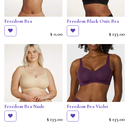
Freedom Bra
Freedom Black Onix Bra
$
0.00
$
135.00
Freedom Bra Nude
Freedom Bra Violet
$
135.00
$
135.00