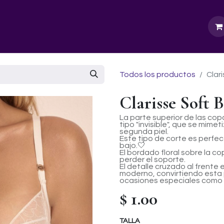
GURU SCHOOL
NUESTRA EMPRESA
EVENTOS
Todos los productos
Clar
Clarisse Soft 
La parte superior de las cop
tipo "invisible", que se mim
segunda piel.
Este tipo de corte es perfe
bajo.🤍
El bordado floral sobre la c
perder el soporte.
El detalle cruzado al frente
moderno, convirtiendo esta 
ocasiones especiales como p
$
1.00
TALLA