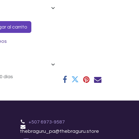
r al carrito
eos
0 días
+507 6973-9587
thebraguru_pa@thebraguru.store