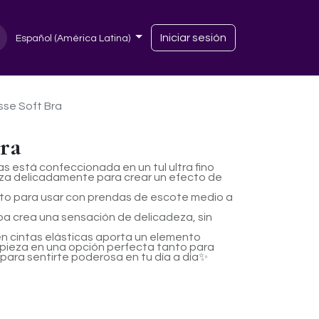
Iniciar sesión
Español (América Latina)
isse Soft Bra
Bra
as está confeccionada en un tul ultra fino
etiza delicadamente para crear un efecto de
cto para usar con prendas de escote medio a
opa crea una sensación de delicadeza, sin
 en cintas elásticas aporta un elemento
pieza en una opción perfecta tanto para
ara sentirte poderosa en tu día a día✨