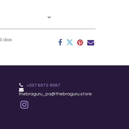
0 días
+507 6973-9587
thebraguru_pa@thebraguru.store