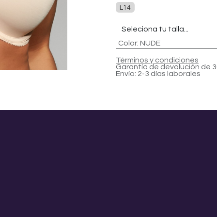
L14
Color
:
NUDE
Términos y condiciones
Garantía de devolución de 3
Envío: 2-3 días laborales