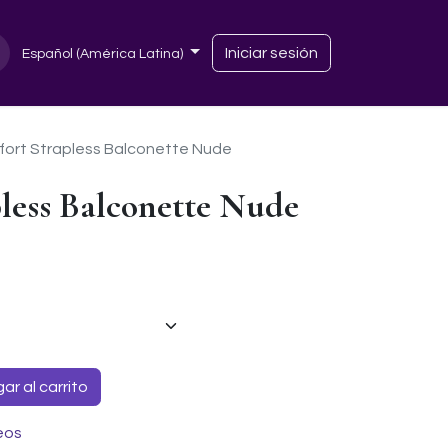
Iniciar sesión
Español (América Latina)
ort Strapless Balconette Nude
less Balconette Nude
r al carrito
eos