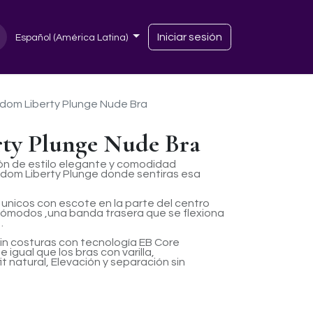
Iniciar sesión
Español (América Latina)
dom Liberty Plunge Nude Bra
ty Plunge Nude Bra
n de estilo elegante y comodidad
edom Liberty Plunge donde sentiras esa
unicos con escote en la parte del centro
 cómodos ,una banda trasera que se flexiona
.
sin costuras con tecnología EB Core
igual que los bras con varilla,
t natural, Elevación y separación sin