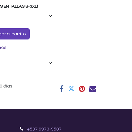
EN TALLAS S-3XL)
r al carrito
eos
0 días
+507 6973-9587