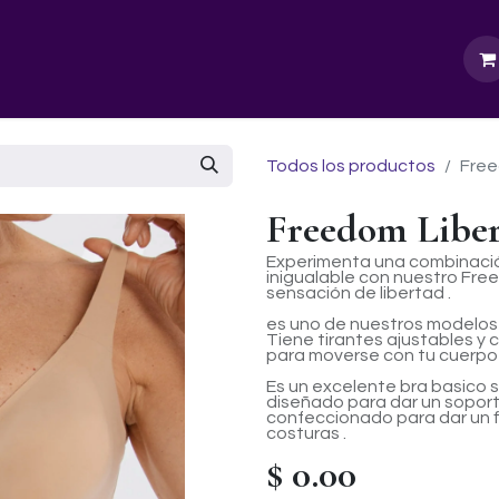
GURU SCHOOL
NUESTRA EMPRESA
EVENTOS
Todos los productos
Free
Freedom Liber
Experimenta una combinació
inigualable con nuestro Fre
sensación de libertad .
es uno de nuestros modelos 
Tiene tirantes ajustables y
para moverse con tu cuerpo 
Es un excelente bra basico 
diseñado para dar un soporte 
confeccionado para dar un fi
costuras .
$
0.00