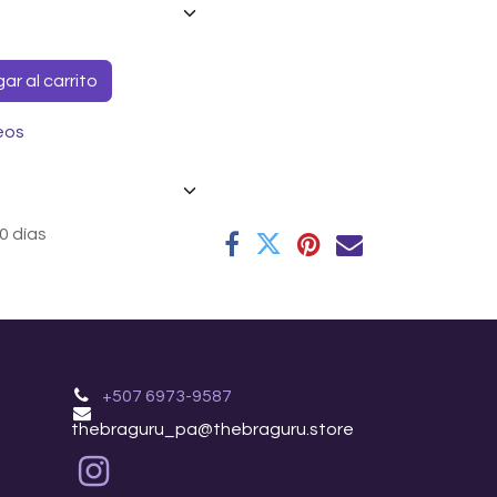
r al carrito
eos
0 días
+507 6973-9587
thebraguru_pa@thebraguru.store