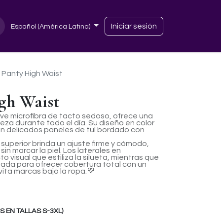
Iniciar sesión
Español (América Latina)
 Panty High Waist
gh Waist
ve microfibra de tacto sedoso, ofrece una
reza durante todo el día. Su diseño en color
 delicados paneles de tul bordado con
 superior brinda un ajuste firme y cómodo,
sin marcar la piel. Los laterales en
 visual que estiliza la silueta, mientras que
ñada para ofrecer cobertura total con un
ita marcas bajo la ropa.💜
EN TALLAS S-3XL)