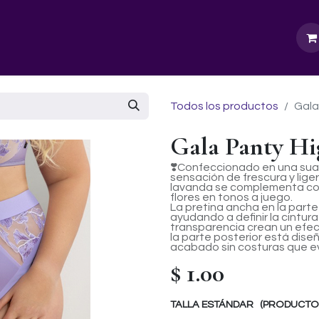
GURU SCHOOL
NUESTRA EMPRESA
EVENTOS
Todos los productos
Gala
Gala Panty Hi
❣️Confeccionado en una sua
sensación de frescura y lige
lavanda se complementa con
flores en tonos a juego.
La pretina ancha en la parte
ayudando a definir la cintura 
transparencia crean un efecto
la parte posterior está dise
acabado sin costuras que ev
$
1.00
TALLA ESTÁNDAR (PRODUCTOS 