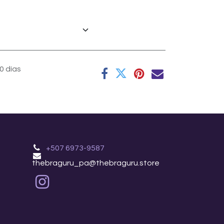
0 días
+507 6973-9587
thebraguru_pa@thebraguru.store