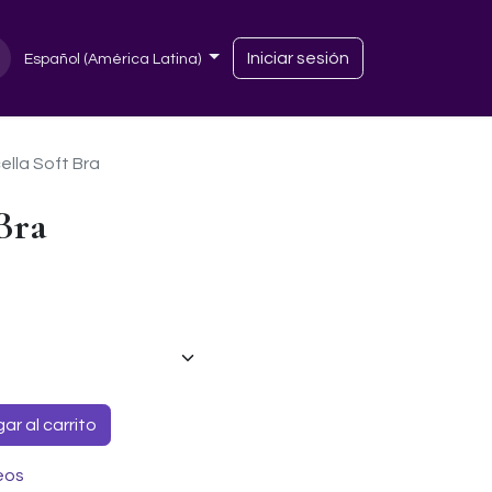
Iniciar sesión
Español (América Latina)
ella Soft Bra
Bra
r al carrito
eos