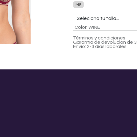
M8
Color
:
WINE
Términos y condiciones
Garantía de devolución de 3
Envío: 2-3 días laborales