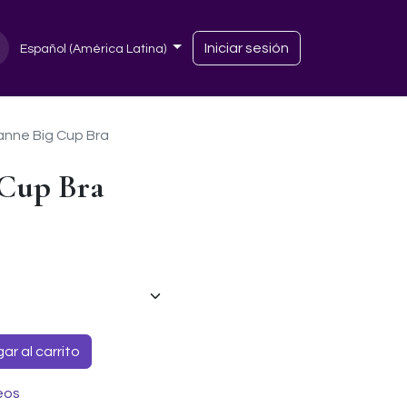
Iniciar sesión
Español (América Latina)
anne Big Cup Bra
 Cup Bra
r al carrito
eos