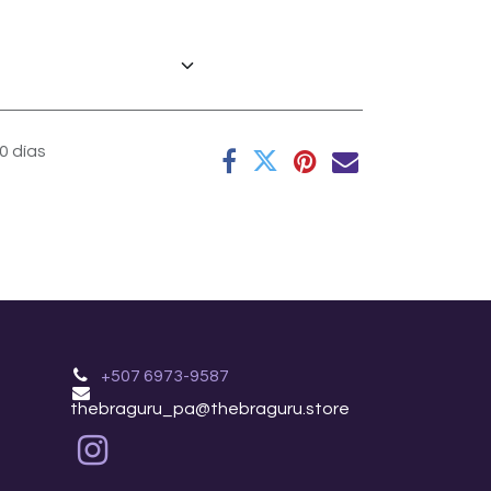
0 días
+507 6973-9587
thebraguru_pa@thebraguru.store