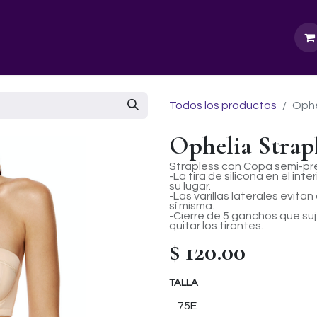
GURU SCHOOL
NUESTRA EMPRESA
EVENTOS
Todos los productos
Ophe
Ophelia Strapl
Strapless con Copa semi-p
-La tira de silicona en el in
su lugar.
-Las varillas laterales evita
sí misma.
-Cierre de 5 ganchos que su
quitar los tirantes.
$
120.00
TALLA