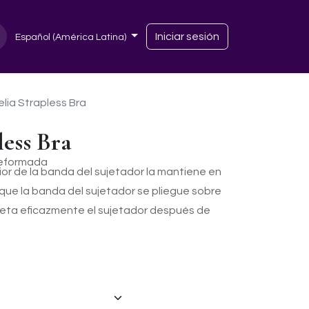
Iniciar sesión
Español (América Latina)
lia Strapless Bra
ess Bra
reformada
terior de la banda del sujetador la mantiene en
n que la banda del sujetador se pliegue sobre
jeta eficazmente el sujetador después de