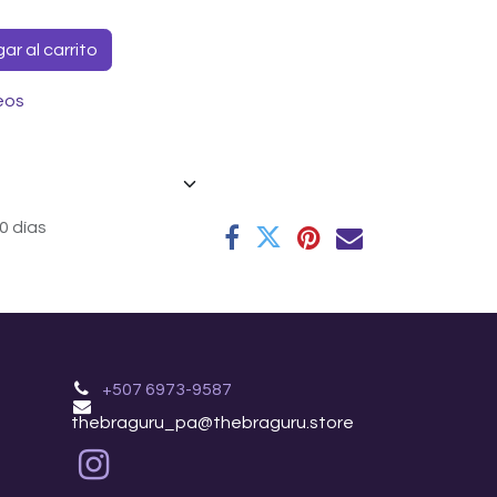
r al carrito
eos
0 días
+507 6973-9587
thebraguru_pa@thebraguru.store