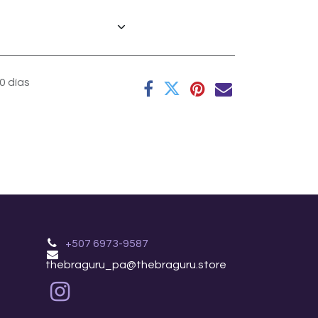
0 días
+507 6973-9587
thebraguru_pa@thebraguru.store