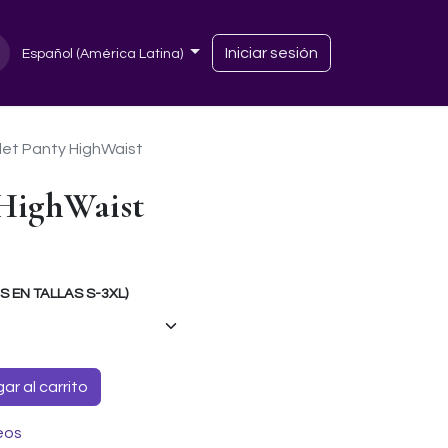
Iniciar sesión
Español (América Latina)
let Panty HighWaist
 HighWaist
EN TALLAS S-3XL)
r al carrito
eos