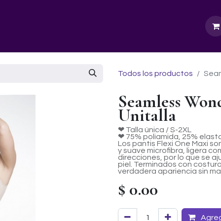
GURU SCHOOL
NUESTRA EMPRESA
EVENTOS
Todos los productos
Seam
Seamless Wond
Unitalla
❤ Talla única / S-2XL
❤ 75% poliamida, 25% elast
Los pantis Flexi One Maxi so
y suave microfibra, ligera c
direcciones, por lo que se 
piel. Terminados con costura
verdadera apariencia sin ma
$
0.00
Agrega