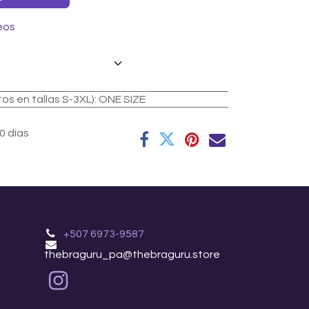
eos
 en tallas S-3XL)
:
ONE SIZE
0 días
+507 6973-9587
thebraguru_pa@thebraguru.store