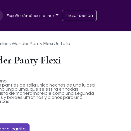
Iniciar sesión
Español (América Latina)
less Wonder Panty Flexi Unitalla
er Panty Flexi
ano
n panties de talla única hechos de una lujosa
omo una pluma, que se estira en todas
ajusta de manera increíble como una segunda
s y bordes ultrafinos y planos para una
rcas.
r al carrito