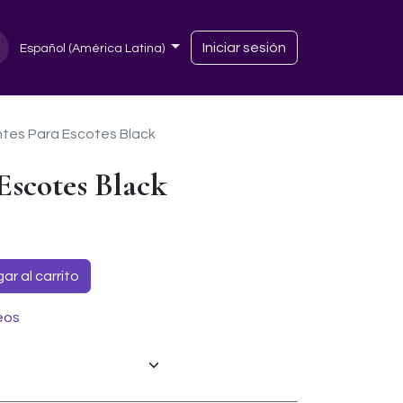
Iniciar sesión
Español (América Latina)
ntes Para Escotes Black
Escotes Black
r al carrito
eos