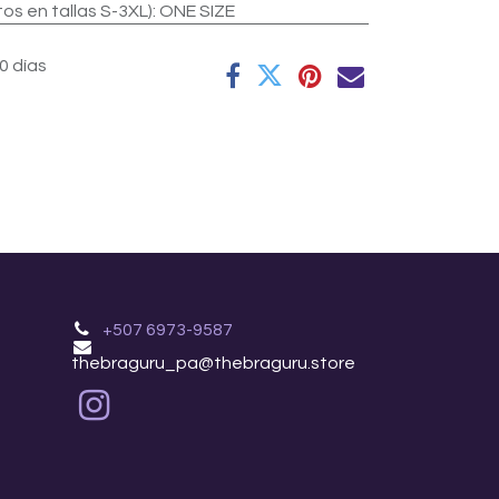
 en tallas S-3XL)
:
ONE SIZE
0 días
+507 6973-9587
thebraguru_pa@thebraguru.store